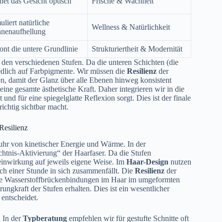
net das Gesicht optisch
Frische & Wachheit
uliert natürliche
Wellness & Natürlichkeit
nenaufhellung
ont die untere Grundlinie
Strukturiertheit & Modernität
n den verschiedenen Stufen. Da die unteren Schichten (die
hiedlich auf Farbpigmente. Wir müssen die
Resilienz
der
n, damit der Glanz über alle Ebenen hinweg konsistent
 seine gesamte ästhetische Kraft. Daher integrieren wir in die
und für eine spiegelglatte Reflexion sorgt. Dies ist der finale
richtig sichtbar macht.
esilienz
Zufuhr von kinetischer Energie und Wärme. In der
htnis-Aktivierung“ der Haarfaser. Da die Stufen
zeeinwirkung auf jeweils eigene Weise. Im
Haar-Design
nutzen
ach einer Stunde in sich zusammenfällt. Die
Resilienz
der
die Wasserstoffbrückenbindungen im Haar im umgeformten
ungkraft der Stufen erhalten. Dies ist ein wesentlicher
 entscheidet.
 In der
Typberatung
empfehlen wir für gestufte Schnitte oft