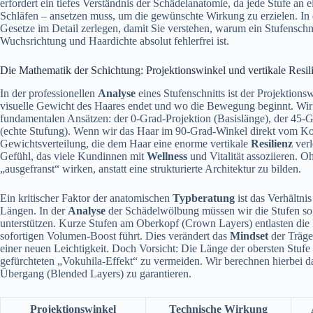
erfordert ein tiefes Verständnis der Schädelanatomie, da jede Stufe a
Schläfen – ansetzen muss, um die gewünschte Wirkung zu erzielen. In
Gesetze im Detail zerlegen, damit Sie verstehen, warum ein Stufenschn
Wuchsrichtung und Haardichte absolut fehlerfrei ist.
Die Mathematik der Schichtung: Projektionswinkel und vertikale Resil
In der professionellen
Analyse
eines Stufenschnitts ist der Projektion
visuelle Gewicht des Haares endet und wo die Bewegung beginnt. Wir
fundamentalen Ansätzen: der 0-Grad-Projektion (Basislänge), der 45-
(echte Stufung). Wenn wir das Haar im 90-Grad-Winkel direkt vom Ko
Gewichtsverteilung, die dem Haar eine enorme vertikale
Resilienz
verl
Gefühl, das viele Kundinnen mit
Wellness
und Vitalität assoziieren. 
„ausgefranst“ wirken, anstatt eine strukturierte Architektur zu bilden.
Ein kritischer Faktor der anatomischen
Typberatung
ist das Verhältn
Längen. In der
Analyse
der Schädelwölbung müssen wir die Stufen so 
unterstützen. Kurze Stufen am Oberkopf (Crown Layers) entlasten d
sofortigen Volumen-Boost führt. Dies verändert das
Mindset
der Träge
einer neuen Leichtigkeit. Doch Vorsicht: Die Länge der obersten Stuf
gefürchteten „Vokuhila-Effekt“ zu vermeiden. Wir berechnen hierbei da
Übergang (Blended Layers) zu garantieren.
Projektionswinkel
Technische Wirkung