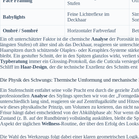
Face Framing
Öff
Stufen
Feine Lichtreflexe im
Sim
Babylights
Deckhaar
Son
Ombré / Sombré
Horizontaler Farbverlauf
Bet
Ein oft unterschätzter Faktor ist die chemische
Analyse
der Porosität i
längsten Stufen) oft älter sind als das Deckhaar, reagieren sie untersc
Haarspitzen durch schützende Olaplex- oder Keraphlex-Systeme stärke
bleibt. Ein gestufter Schnitt, der in den Spitzen glanzlos wirkt, verliert
Typberatung
immer ein Glossing-Protokoll, das die Cuticula versiegelt 
Schliff im
Haar-Design
, der die technische Exzellenz des Schnitts erst 
Die Physik des Schwungs: Thermische Umformung und mechanische R
Ein Stufenschnitt entfaltet seine volle Pracht erst durch die gezielte 
professionellen
Analyse
des Stylings sprechen wir von der „Formgedäc
unterschiedlich lang sind, reagieren sie auf Zentrifugalkräfte und Hit
wir dieses physikalische Prinzip, um Volumen zu kreieren, das nicht n
Frisur hängt dabei entscheidend von der Abkühlphase ab: Nur wenn 
Zustand (z. B. auf der Rundbürste) vollständig auskühlen, bleibt die Spr
Aspekt der täglichen
Wellness
-Routine, der über den Erfolg des Looks
Die Wahl des Werkzeugs folgt dabei einer klaren geometrischen Logik.