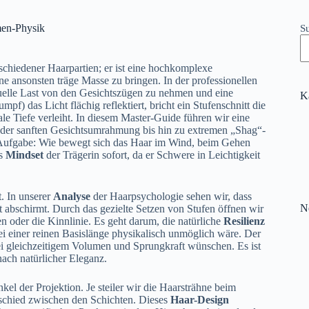
men-Physik
S
rschiedener Haarpartien; er ist eine hochkomplexe
 ansonsten träge Masse zu bringen. In der professionellen
suelle Last von den Gesichtszügen zu nehmen und eine
K
f) das Licht flächig reflektiert, bricht ein Stufenschnitt die
e Tiefe verleiht. In diesem Master-Guide führen wir eine
 der sanften Gesichtsumrahmung bis hin zu extremen „Shag“-
e Aufgabe: Wie bewegt sich das Haar im Wind, beim Gehen
as
Mindset
der Trägerin sofort, da er Schwere in Leichtigkeit
t. In unserer
Analyse
der Haarpsychologie sehen wir, dass
N
t abschirmt. Durch das gezielte Setzen von Stufen öffnen wir
 oder die Kinnlinie. Es geht darum, die natürliche
Resilienz
ei einer reinen Basislänge physikalisch unmöglich wäre. Der
 bei gleichzeitigem Volumen und Sprungkraft wünschen. Es ist
ach natürlicher Eleganz.
el der Projektion. Je steiler wir die Haarsträhne beim
schied zwischen den Schichten. Dieses
Haar-Design