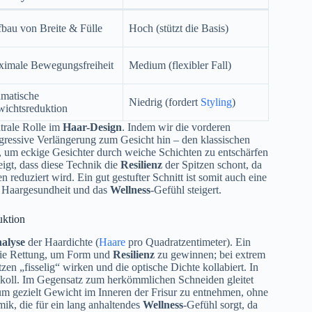
bau von Breite & Fülle
Hoch (stützt die Basis)
imale Bewegungsfreiheit
Medium (flexibler Fall)
matische
Niedrig (fordert
Styling
)
ichtsreduktion
trale Rolle im
Haar-Design
. Indem wir die vorderen
gressive Verlängerung zum Gesicht hin – den klassischen
, um eckige Gesichter durch weiche Schichten zu entschärfen
igt, dass diese Technik die
Resilienz
der Spitzen schont, da
duziert wird. Ein gut gestufter Schnitt ist somit auch eine
e Haargesundheit und das
Wellness
-Gefühl steigert.
uktion
alyse
der Haardichte (
Haare
pro Quadratzentimeter). Ein
 die Rettung, um Form und
Resilienz
zu gewinnen; bei extrem
en „fisselig“ wirken und die optische Dichte kollabiert. In
okoll. Im Gegensatz zum herkömmlichen Schneiden gleitet
 um gezielt Gewicht im Inneren der Frisur zu entnehmen, ohne
mik, die für ein lang anhaltendes
Wellness
-Gefühl sorgt, da