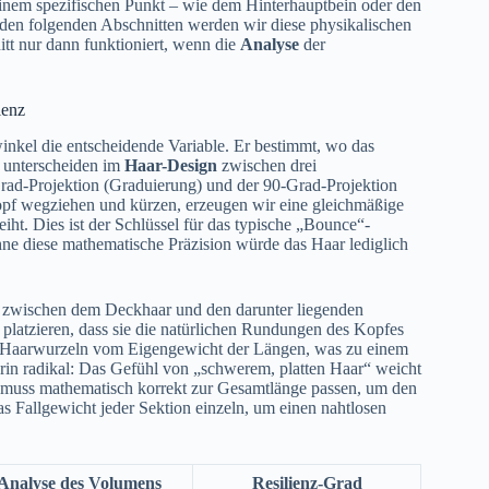
n einem spezifischen Punkt – wie dem Hinterhauptbein oder den
 den folgenden Abschnitten werden wir diese physikalischen
itt nur dann funktioniert, wenn die
Analyse
der
ienz
swinkel die entscheidende Variable. Er bestimmt, wo das
 unterscheiden im
Haar-Design
zwischen drei
Grad-Projektion (Graduierung) und der 90-Grad-Projektion
pf wegziehen und kürzen, erzeugen wir eine gleichmäßige
eiht. Dies ist der Schlüssel für das typische „Bounce“-
Ohne diese mathematische Präzision würde das Haar lediglich
is zwischen dem Deckhaar und den darunter liegenden
platzieren, dass sie die natürlichen Rundungen des Kopfes
ie Haarwurzeln vom Eigengewicht der Längen, was zu einem
rin radikal: Das Gefühl von „schwerem, platten Haar“ weicht
e muss mathematisch korrekt zur Gesamtlänge passen, um den
s Fallgewicht jeder Sektion einzeln, um einen nahtlosen
Analyse des Volumens
Resilienz-Grad