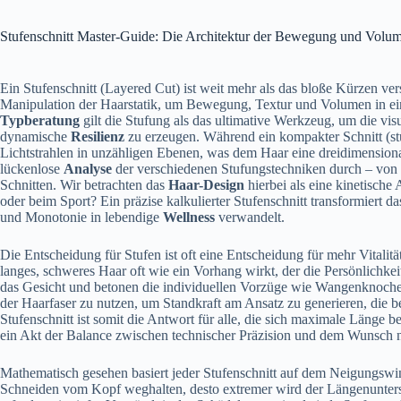
Stufenschnitt Master-Guide: Die Architektur der Bewegung und Volu
Ein Stufenschnitt (Layered Cut) ist weit mehr als das bloße Kürzen ve
Manipulation der Haarstatik, um Bewegung, Textur und Volumen in eine
Typberatung
gilt die Stufung als das ultimative Werkzeug, um die vi
dynamische
Resilienz
zu erzeugen. Während ein kompakter Schnitt (stump
Lichtstrahlen in unzähligen Ebenen, was dem Haar eine dreidimensional
lückenlose
Analyse
der verschiedenen Stufungstechniken durch – von
Schnitten. Wir betrachten das
Haar-Design
hierbei als eine kinetisch
oder beim Sport? Ein präzise kalkulierter Stufenschnitt transformiert d
und Monotonie in lebendige
Wellness
verwandelt.
Die Entscheidung für Stufen ist oft eine Entscheidung für mehr Vitalitä
langes, schweres Haar oft wie ein Vorhang wirkt, der die Persönlichkei
das Gesicht und betonen die individuellen Vorzüge wie Wangenknochen
der Haarfaser zu nutzen, um Standkraft am Ansatz zu generieren, die b
Stufenschnitt ist somit die Antwort für alle, die sich maximale Länge
ein Akt der Balance zwischen technischer Präzision und dem Wunsch n
Mathematisch gesehen basiert jeder Stufenschnitt auf dem Neigungswink
Schneiden vom Kopf weghalten, desto extremer wird der Längenunter