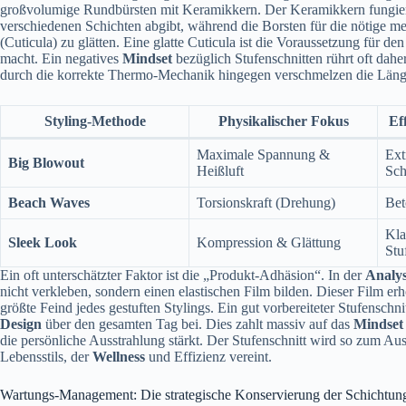
großvolumige Rundbürsten mit Keramikkern. Der Keramikkern fungiert 
verschiedenen Schichten abgibt, während die Borsten für die nötige 
(Cuticula) zu glätten. Eine glatte Cuticula ist die Voraussetzung für den
macht. Ein negatives
Mindset
bezüglich Stufenschnitten rührt oft dahe
durch die korrekte Thermo-Mechanik hingegen verschmelzen die Längen
Styling-Methode
Physikalischer Fokus
Ef
Maximale Spannung &
Ext
Big Blowout
Heißluft
Sc
Beach Waves
Torsionskraft (Drehung)
Bet
Kla
Sleek Look
Kompression & Glättung
Stu
Ein oft unterschätzter Faktor ist die „Produkt-Adhäsion“. In der
Analy
nicht verkleben, sondern einen elastischen Film bilden. Dieser Film e
größte Feind jedes gestuften Stylings. Ein gut vorbereiteter Stufensc
Design
über den gesamten Tag bei. Dies zahlt massiv auf das
Mindset
die persönliche Ausstrahlung stärkt. Der Stufenschnitt wird so zum Au
Lebensstils, der
Wellness
und Effizienz vereint.
Wartungs-Management: Die strategische Konservierung der Schichtun