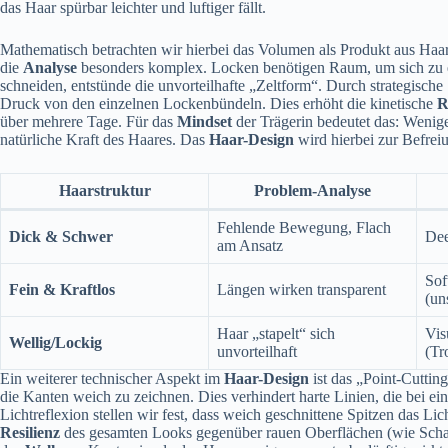
das Haar spürbar leichter und luftiger fällt.
Mathematisch betrachten wir hierbei das Volumen als Produkt aus Haarl
die
Analyse
besonders komplex. Locken benötigen Raum, um sich zu e
schneiden, entstünde die unvorteilhafte „Zeltform“. Durch strategis
Druck von den einzelnen Lockenbündeln. Dies erhöht die kinetische
R
über mehrere Tage. Für das
Mindset
der Trägerin bedeutet das: Wenig
natürliche Kraft des Haares. Das
Haar-Design
wird hierbei zur Befreiu
Haarstruktur
Problem-Analyse
Fehlende Bewegung, Flach
Dick & Schwer
Dee
am Ansatz
Sof
Fein & Kraftlos
Längen wirken transparent
(un
Haar „stapelt“ sich
Vis
Wellig/Lockig
unvorteilhaft
(Tr
Ein weiterer technischer Aspekt im
Haar-Design
ist das „Point-Cutting
die Kanten weich zu zeichnen. Dies verhindert harte Linien, die bei ei
Lichtreflexion stellen wir fest, dass weich geschnittene Spitzen das Lich
Resilienz
des gesamten Looks gegenüber rauen Oberflächen (wie Schals