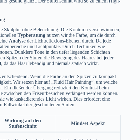
 und gesund glänzt. Der Stufenschnitt wird so zu einem High-
ung
eine Skulptur ohne Beleuchtung: Die Konturen verschwimmen,
sionellen
Typberatung
nutzen wir die Farbe, um die durch
 eine
Analyse
der Lichtreflexions-Ebenen durch. Da jede
chattenbereiche und Lichtpunkte. Durch Techniken wie
tonen. Dunklere Töne in den tiefer liegenden Schichten
den Spitzen der Stufen die Bewegung des Haares bei jeder
t
, da das Haar lebendig und niemals statisch wirkt.
s entscheidend. Wenn die Farbe an den Spitzen zu kompakt
igkeit. Wir setzen hier auf „Fluid Hair Painting“, um weiche
 Ein fließender Übergang reduziert den Kontrast beim
alle zwischen den Friseurbesuchen verlängert werden können.
 sie wie kaskadierendes Licht wirken. Dies erfordert eine
n Fallwinkel der geschnittenen Stufen.
Wirkung auf den
Mindset-Aspekt
Stufenschnitt