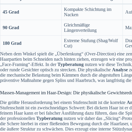
Kompakte Schichtung im
45 Grad
Auf
Nacken
Gleichmäßige
90 Grad
Max
Längenverteilung
Extreme Stufung (Shag/Wolf
Dra
180 Grad
Cut)
Gew
Neben dem Winkel spielt die „Überlenkung“ (Over-Direction) eine zen
Haarpartien beim Schneiden nach hinten ziehen, erzeugen wir eine pro
„Face-Framing“-Effekt. In der
Typberatung
nutzen wir diese Technik
oder runde Gesichter optisch zu strecken. Die physikalische
Analyse
ze
die mechanische Belastung beim Kämmen durch die abgestuften Längen re
präventive Maßnahme gegen Spliss und Haarbruch, was langfristig di
Massen-Management im Haar-Design: Die physikalische Gewichtsred
Die größte Herausforderung bei einem Stufenschnitt ist die korrekte
An
Stufenschnitt ist ein zweischneidiges Schwert: Bei dickem Haar ist er
feinem Haar kann er bei falscher Ausführung dazu führen, dass die Spitz
der professionellen
Typberatung
nutzen wir daher das „Slicing“-Prot
die Schere hierbei in einer fließenden Bewegung durch die Haarfaser,
die äußere Struktur zu schwächen. Dies erzeugt eine interne Stützdyna