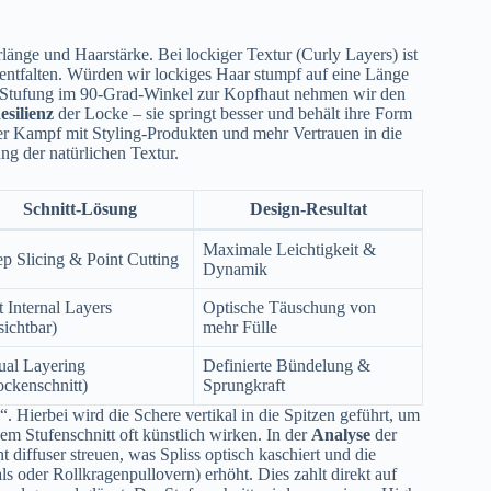
änge und Haarstärke. Bei lockiger Textur (Curly Layers) ist
ntfalten. Würden wir lockiges Haar stumpf auf eine Länge
che Stufung im 90-Grad-Winkel zur Kopfhaut nehmen wir den
esilienz
der Locke – sie springt besser und behält ihre Form
er Kampf mit Styling-Produkten und mehr Vertrauen in die
ng der natürlichen Textur.
Schnitt-Lösung
Design-Resultat
Maximale Leichtigkeit &
p Slicing & Point Cutting
Dynamik
t Internal Layers
Optische Täuschung von
sichtbar)
mehr Fülle
ual Layering
Definierte Bündelung &
ockenschnitt)
Sprungkraft
“. Hierbei wird die Schere vertikal in die Spitzen geführt, um
nem Stufenschnitt oft künstlich wirken. In der
Analyse
der
t diffuser streuen, was Spliss optisch kaschiert und die
 oder Rollkragenpullovern) erhöht. Dies zahlt direkt auf