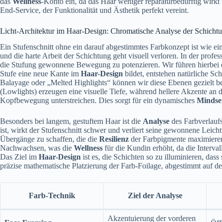
das
Wellness
-Konto ein, da das Haar weniger reparaturbedürftig wirkt
End-Service, der Funktionalität und Ästhetik perfekt vereint.
Licht-Architektur im Haar-Design: Chromatische Analyse der Schicht
Ein Stufenschnitt ohne ein darauf abgestimmtes Farbkonzept ist wie 
und die harte Arbeit der Schichtung geht visuell verloren. In der profes
die Stufung gewonnene Bewegung zu potenzieren. Wir führen hierbei
Stufe eine neue Kante im
Haar-Design
bildet, entstehen natürliche S
Balayage oder „Melted Highlights“ können wir diese Ebenen gezielt be
(Lowlights) erzeugen eine visuelle Tiefe, während hellere Akzente an 
Kopfbewegung unterstreichen. Dies sorgt für ein dynamisches
Mindse
Besonders bei langem, gestuftem Haar ist die
Analyse
des Farbverlauf
ist, wirkt der Stufenschnitt schwer und verliert seine gewonnene Leicht
Übergänge zu schaffen, die die
Resilienz
der Farbpigmente maximieren.
Nachwachsen, was die
Wellness
für die Kundin erhöht, da die Interv
Das Ziel im
Haar-Design
ist es, die Schichten so zu illuminieren, dass
präzise mathematische Platzierung der Farb-Foilage, abgestimmt auf de
Farb-Technik
Ziel der Analyse
Akzentuierung der vorderen