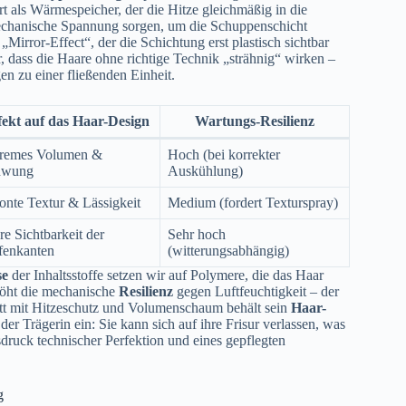
als Wärmespeicher, der die Hitze gleichmäßig in die
mechanische Spannung sorgen, um die Schuppenschicht
 „Mirror-Effect“, der die Schichtung erst plastisch sichtbar
r, dass die Haare ohne richtige Technik „strähnig“ wirken –
 zu einer fließenden Einheit.
fekt auf das Haar-Design
Wartungs-Resilienz
remes Volumen &
Hoch (bei korrekter
hwung
Auskühlung)
onte Textur & Lässigkeit
Medium (fordert Texturspray)
re Sichtbarkeit der
Sehr hoch
fenkanten
(witterungsabhängig)
se
der Inhaltsstoffe setzen wir auf Polymere, die das Haar
rhöht die mechanische
Resilienz
gegen Luftfeuchtigkeit – der
hnitt mit Hitzeschutz und Volumenschaum behält sein
Haar-
der Trägerin ein: Sie kann sich auf ihre Frisur verlassen, was
sdruck technischer Perfektion und eines gepflegten
g