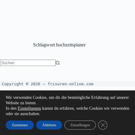
Schlagwort
hochzeitsplaner
Copyright © 2026 – frisuren-online.com
Wir verwenden Cookies, um dir die bestmögliche Erfahrung auf unserer
Website zu bieten.
In den
Einstellungen
kannst du erfahren, welche Cookies wir verwenden
oder sie ausschalten.
GDPR Cookie-Bann
Zustimmen
Ablehnen
Einstellungen