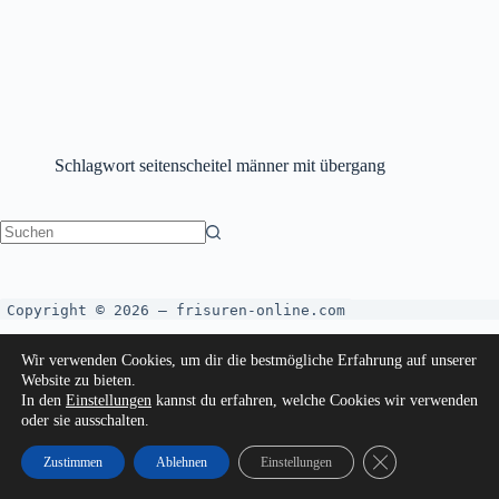
Schlagwort
seitenscheitel männer mit übergang
Copyright © 2026 – frisuren-online.com
Wir verwenden Cookies, um dir die bestmögliche Erfahrung auf unserer
Website zu bieten.
In den
Einstellungen
kannst du erfahren, welche Cookies wir verwenden
oder sie ausschalten.
GDPR Cookie-Bann
Zustimmen
Ablehnen
Einstellungen